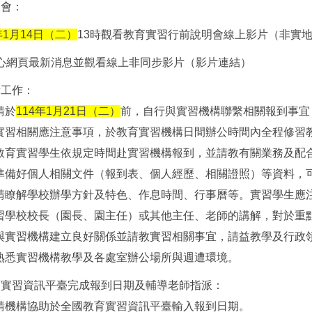
明會：
年1月14日（二）
13時觀看教育實習行前說明會線上影片（非實
心網頁最新消息並觀看線上非同步影片（影片連結）
備工作：
請於
114
年1月21日（二）
前，自行與實習機構聯繫相關報到事宜
實習相關應注意事項，於教育實習機構日間辦公時間內全程修習
教育實習學生依規定時間赴實習機構報到，並請教有關業務及配
準備好個人相關文件（報到表、個人經歷、相關證照）等資料，
請瞭解學校辦學方針及特色、作息時間、行事曆等。實習學生應
習學校校長（園長、園主任）或其他主任、老師的講解，對於重
與實習機構建立良好關係並請教實習相關事宜，請益教學及行政
熟悉實習機構教學及各處室辦公場所與週遭環境。
育實習資訊平臺完成報到日期及輔導老師指派：
請機構協助於全國教育實習資訊平臺輸入報到日期。