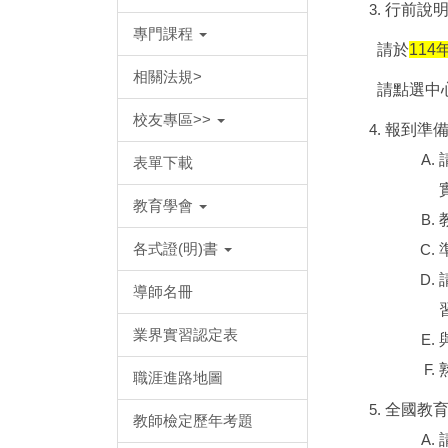
行前說
專門課程
請於
114
相關法規>
請點選中
校友專區>>
報到準
表單下載
教育學會
各式證(明)書
導師名冊
業界實習認定表
職涯進路地圖
全國教
教師檢定歷年考題