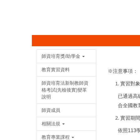
師資培育獎/助學金
教育實習資料
※注意事項：
師資培育法新制教師資
實習對
格考試(先檢後實)變革
已通過高
說明
合全國教
師資成員
實習期
相關法規
依照11
教育專業課程