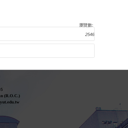
瀏覽數:
2546
5
n (R.O.C.)
t.edu.tw