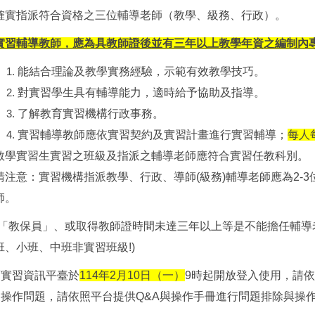
確實指派符合資格之三位輔導老師（教學、級務、行政）。
實習輔導教師，應為具教師證後並有三年以上教學年資之編制內
能結合理論及教學實務經驗，示範有效教學技巧。
對實習學生具有輔導能力，適時給予協助及指導。
了解教育實習機構行政事務。
實習輔導教師應依實習契約及實習計畫進行實習輔導；
每人
教學實習生實習之班級及指派之輔導老師應符合實習任教科別。
請注意：實習機構指派教學、行政、導師(級務)輔導老師應為2-
師。
「教保員」、或取得教師證時間未達三年以上等是不能擔任輔導
班、小班、中班非實習班級!)
育實習資訊平臺於
114
年2月10日（一）
9時起開放登入使用，請
操作問題，請依照平台提供Q&A與操作手冊進行問題排除與操