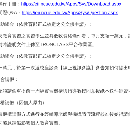
https://eii.ncue.edu.tw/Apps/Sys/DownLoad.aspx
操作手冊：
https://eii.ncue.edu.tw/Apps/Sys/Question.aspx
問題Q&A：
寒助學金（依教育部正式核定之公文供申請）：
次教育實習之實習學生並具低收資格條件者，每月支領一萬元，
前將證明文件上傳至TRONCLASS平台作業區。
習助學金（依教育部正式核定之公文供申請）：
一萬元，於第一次返校座談會【線上視訊會議】會告知如何提出
談會請假：
座談請假單提前一周經實習機構與指導教授同意後紙本送件師資
機構請假（因個人原由）：
習機構請假方式進行並經輔導老師與機構請假流程核准後始得請
勿隨意請假影響個人教育實習。