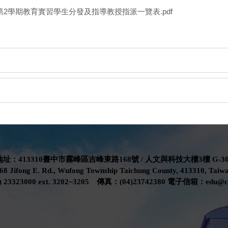
度第2學期教育實習學生分發及指導教授指派一覽表.pdf
地址：413310臺中市霧峰區吉峰東路168號 / 人文與科技大樓3樓 G-30
68 Jifong E. Rd., Wufong Township Taichung County, 413310, Taiwa
 23323000 ext. 3202~3205 傳真：(04)23742380 電子信箱：edu@cyu