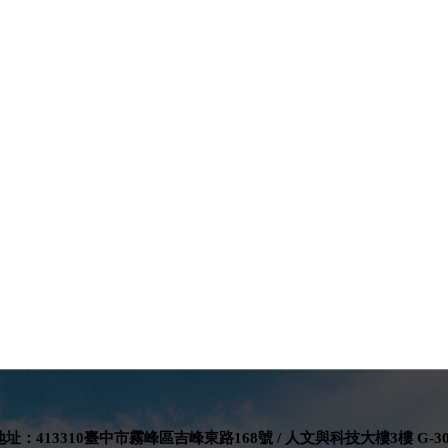
地址：413310臺中市霧峰區吉峰東路168號 / 人文與科技大樓3樓 G-30