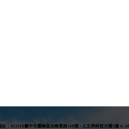
地址：413310臺中市霧峰區吉峰東路168號 / 人文與科技大樓3樓 G-30