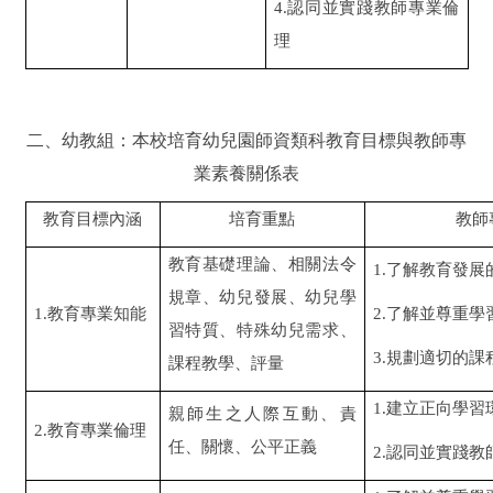
4.
認同並實踐教師專業倫
理
二、幼教組：本校培育幼兒園師資類科教育目標與教師專
業素養關係表
教育目標內涵
培育重點
教師
教育基礎理論、相關法令
1.
了解教育發展
規章、幼兒發展、幼兒學
1.教育專業知能
2.
了解並尊重學
習特質、特殊幼兒需求、
3.
規劃適切的課
課程教學、評量
1.
建立正向學習
親師生之人際互動、責
2.教育專業倫理
任、關懷、公平正義
2.
認同並實踐教