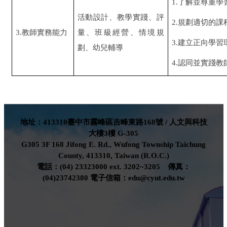
1.
了解並尊重學
活動設計、教學實踐、評
2.
規劃適切的課
3.教師實務能力
量、班級經營、情境規
3.
建立正向學習
劃、幼兒輔導
4.
認同並實踐教
地址：413310臺中市霧峰區吉峰東路168號 / 人文與科技
大樓3樓 G-305
G305 3F 168 Jifong E. Rd., Wufong Township Taichung
County, 413310, Taiwan (R.O.C.)
電話：(04) 23323000 ext. 3202~3205 傳真：
(04)23742380 電子信箱：edu@cyut.edu.tw