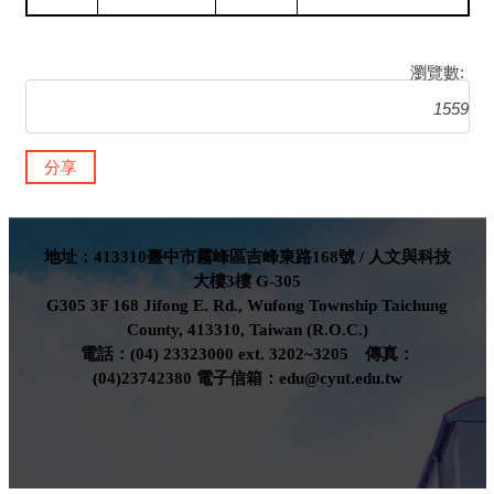
瀏覽數:
1559
分享
地址：413310臺中市霧峰區吉峰東路168號 / 人文與科技
大樓3樓 G-305
G305 3F 168 Jifong E. Rd., Wufong Township Taichung
County, 413310, Taiwan (R.O.C.)
電話：(04) 23323000 ext. 3202~3205 傳真：
(04)23742380 電子信箱：edu@cyut.edu.tw